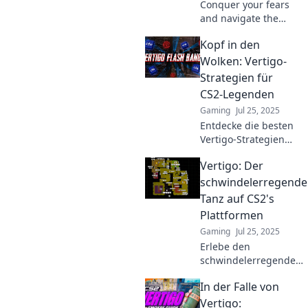
Conquer your fears
and navigate the
chaos! Explore
Kopf in den
proven strategies in
Vertigo Vortex to
Wolken: Vertigo-
survive and thrive
Strategien für
despite life's
CS2-Legenden
dizzying challenges.
Gaming
Jul 25, 2025
Entdecke die besten
Vertigo-Strategien
für CS2-Legenden!
Vertigo: Der
Werde zum Meister
der Karte und
schwindelerregende
dominiere deine
Tanz auf CS2's
Gegner. Tauche ein!
Plattformen
Gaming
Jul 25, 2025
Erlebe den
schwindelerregenden
Nervenkitzel von
In der Falle von
Vertigo in CS2 –
entdecke Tipps und
Vertigo: