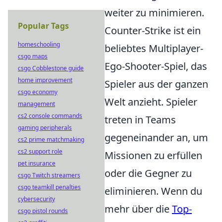
weiter zu minimieren.
Popular Tags
Counter-Strike ist ein
homeschooling
beliebtes Multiplayer-
csgo maps
Ego-Shooter-Spiel, das
csgo Cobblestone guide
home improvement
Spieler aus der ganzen
csgo economy
Welt anzieht. Spieler
management
cs2 console commands
treten in Teams
gaming peripherals
gegeneinander an, um
cs2 prime matchmaking
cs2 support role
Missionen zu erfüllen
pet insurance
oder die Gegner zu
csgo Twitch streamers
csgo teamkill penalties
eliminieren. Wenn du
cybersecurity
mehr über die
Top-
csgo pistol rounds