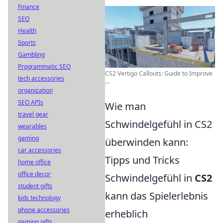
Finance
SEO
Health
Sports
Gambling
Programmatic SEO
CS2 Vertigo Callouts: Guide to Improve
tech accessories
...
organization
SEO APIs
Wie man
travel gear
Schwindelgefühl in CS2
wearables
gaming
überwinden kann:
car accessories
Tipps und Tricks
home office
office decor
Schwindelgefühl in
CS2
student gifts
kann das Spielerlebnis
kids technology
phone accessories
erheblich
gaming gifts