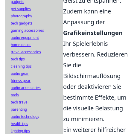
Geist zu entspannen.
gadgets
pet supplies
Zudem kann eine
photography
Anpassung der
tech gadgets
gaming accessories
Grafikeinstellungen
audio equipment
Ihr Spielerlebnis
home decor
travel accessories
verbessern. Reduzieren
tech tips
Sie die
cleaning tips
audio gear
Bildschirmauflösung
fitness gear
oder deaktivieren Sie
audio accessories
tools
bestimmte Effekte, um
tech travel
die visuelle Belastung
parenting
audio technology
zu minimieren.
health tips
Ein weiterer hilfreicher
lighting tips