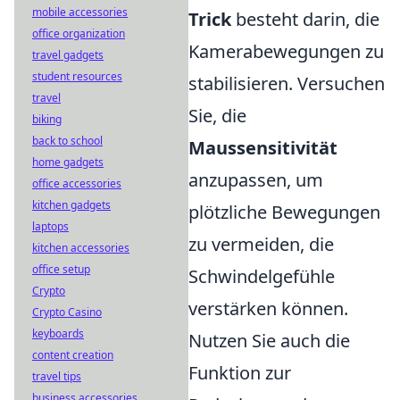
mobile accessories
Trick
besteht darin, die
office organization
Kamerabewegungen zu
travel gadgets
student resources
stabilisieren. Versuchen
travel
Sie, die
biking
back to school
Maussensitivität
home gadgets
anzupassen, um
office accessories
kitchen gadgets
plötzliche Bewegungen
laptops
zu vermeiden, die
kitchen accessories
office setup
Schwindelgefühle
Crypto
verstärken können.
Crypto Casino
keyboards
Nutzen Sie auch die
content creation
Funktion zur
travel tips
business accessories