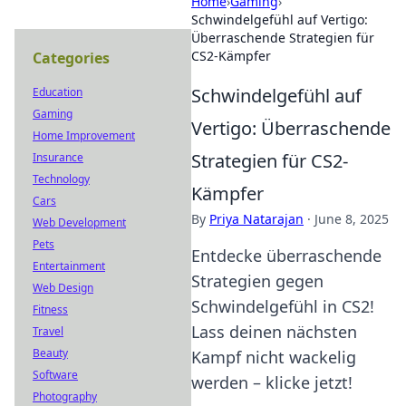
Home
›
Gaming
›
Schwindelgefühl auf Vertigo:
Überraschende Strategien für
CS2-Kämpfer
Categories
Schwindelgefühl auf
Education
Gaming
Vertigo: Überraschende
Home Improvement
Strategien für CS2-
Insurance
Technology
Kämpfer
Cars
By
Priya Natarajan
·
June 8, 2025
Web Development
Pets
Entdecke überraschende
Entertainment
Strategien gegen
Web Design
Schwindelgefühl in CS2!
Fitness
Lass deinen nächsten
Travel
Beauty
Kampf nicht wackelig
Software
werden – klicke jetzt!
Photography