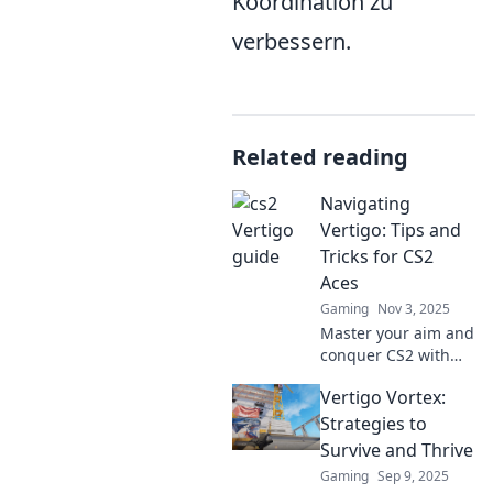
Koordination zu
verbessern.
Related reading
Navigating
Vertigo: Tips and
Tricks for CS2
Aces
Gaming
Nov 3, 2025
Master your aim and
conquer CS2 with
our essential tips
Vertigo Vortex:
and tricks for
navigating vertigo
Strategies to
like a pro! Unlock
Survive and Thrive
your full gaming
Gaming
Sep 9, 2025
potential today!