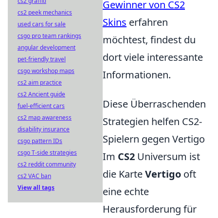
cs2 graffiti
Gewinner von CS2
cs2 peek mechanics
Skins
erfahren
used cars for sale
csgo pro team rankings
möchtest, findest du
angular development
dort viele interessante
pet-friendly travel
csgo workshop maps
Informationen.
cs2 aim practice
cs2 Ancient guide
Diese Überraschenden
fuel-efficient cars
cs2 map awareness
Strategien helfen CS2-
disability insurance
Spielern gegen Vertigo
csgo pattern IDs
csgo T-side strategies
Im
CS2
Universum ist
cs2 reddit community
die Karte
Vertigo
oft
cs2 VAC ban
View all tags
eine echte
Herausforderung für