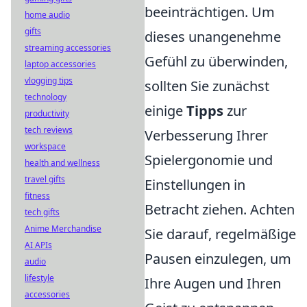
beeinträchtigen. Um
home audio
gifts
dieses unangenehme
streaming accessories
Gefühl zu überwinden,
laptop accessories
vlogging tips
sollten Sie zunächst
technology
einige
Tipps
zur
productivity
tech reviews
Verbesserung Ihrer
workspace
Spielergonomie und
health and wellness
travel gifts
Einstellungen in
fitness
Betracht ziehen. Achten
tech gifts
Anime Merchandise
Sie darauf, regelmäßige
AI APIs
Pausen einzulegen, um
audio
lifestyle
Ihre Augen und Ihren
accessories