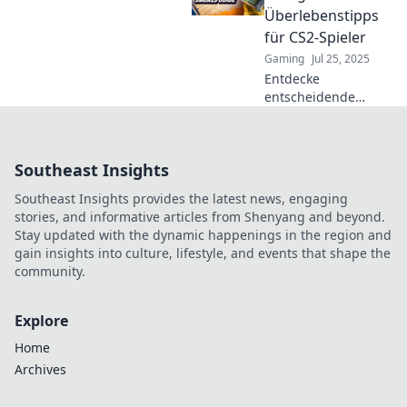
Tricks für den
Überlebenstipps
ultimativen Plattform-
für CS2-Spieler
Tanz!
Gaming
Jul 25, 2025
Entdecke
entscheidende
Überlebenstipps für
CS2-Spieler in der
Falle von Vertigo
Southeast Insights
und meistere jede
Runde! Hol dir jetzt
Southeast Insights provides the latest news, engaging
die besten
stories, and informative articles from Shenyang and beyond.
Strategies!
Stay updated with the dynamic happenings in the region and
gain insights into culture, lifestyle, and events that shape the
community.
Explore
Home
Archives